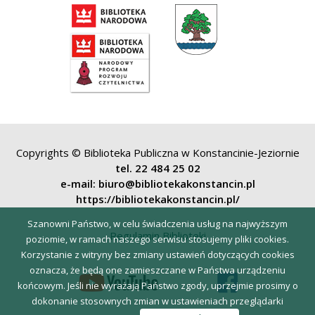
Copyrights © Biblioteka Publiczna w Konstancinie-Jeziornie
tel. 22 484 25 02
e-mail: biuro@bibliotekakonstancin.pl
https://bibliotekakonstancin.pl/
Szanowni Państwo, w celu świadczenia usług na najwyższym
Regulamin Biblioteki
poziomie, w ramach naszego serwisu stosujemy pliki cookies.
Korzystanie z witryny bez zmiany ustawień dotyczących cookies
oznacza, że będą one zamieszczane w Państwa urządzeniu
końcowym. Jeśli nie wyrażają Państwo zgody, uprzejmie prosimy o
dokonanie stosownych zmian w ustawieniach przeglądarki