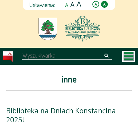
A
A
Ustawienia:
A
A
A
inne
Biblioteka na Dniach Konstancina
2025!