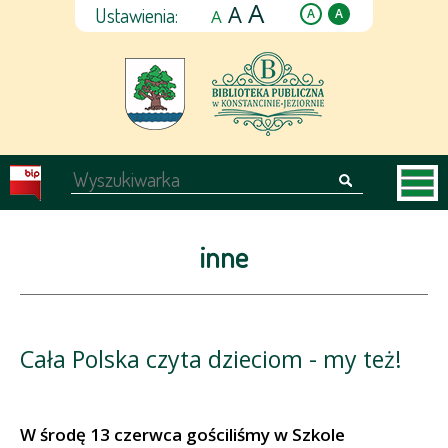
A
A
Ustawienia:
A
A
A
inne
Cała Polska czyta dzieciom - my też!
W środę 13 czerwca gościliśmy w Szkole