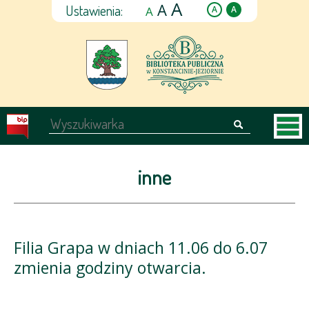
A
A
Ustawienia:
A
A
A
inne
Filia Grapa w dniach 11.06 do 6.07
zmienia godziny otwarcia.