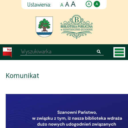
A
A
Ustawienia:
A
A
A
Komunikat