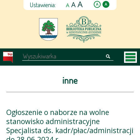
A
A
Ustawienia:
A
A
A
inne
Ogłoszenie o naborze na wolne
stanowisko administracyjne
Specjalista ds. kadr/płac/administracji
do 28.06.2024 r.