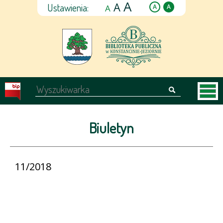
A
A
Ustawienia:
A
A
A
Biuletyn
11/2018