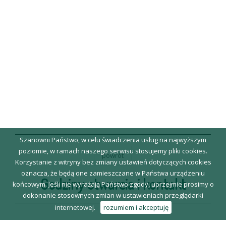
Szanowni Państwo, w celu świadczenia usług na najwyższym
poziomie, w ramach naszego serwisu stosujemy pliki cookies.
powrót
Korzystanie z witryny bez zmiany ustawień dotyczących cookies
oznacza, że będą one zamieszczane w Państwa urządzeniu
Godziny otwarcia i kontakt
końcowym. Jeśli nie wyrażają Państwo zgody, uprzejmie prosimy o
dokonanie stosownych zmian w ustawieniach przeglądarki
internetowej.
rozumiem i akceptuję
Biblioteka Główna