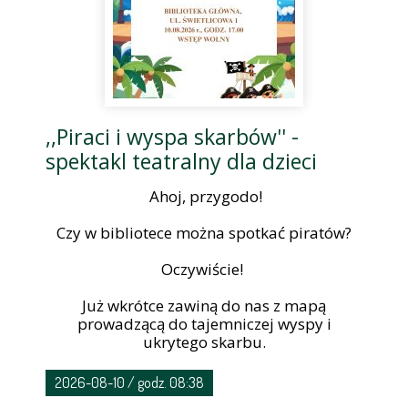
,,Piraci i wyspa skarbów'' -
spektakl teatralny dla dzieci
Ahoj, przygodo!
Czy w bibliotece można spotkać piratów?
Oczywiście!
Już wkrótce zawiną do nas z mapą
prowadzącą do tajemniczej wyspy i
ukrytego skarbu.
2026-08-10 / godz. 08:38