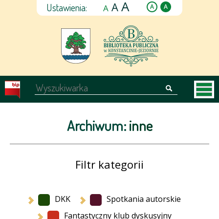
A
A
Ustawienia:
A
A
A
Archiwum:
inne
Filtr kategorii
DKK
Spotkania autorskie
Fantastyczny klub dyskusyjny