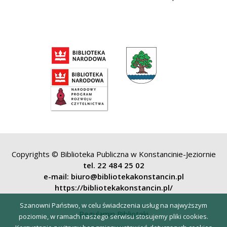
Copyrights © Biblioteka Publiczna w Konstancinie-Jeziornie
tel. 22 484 25 02
e-mail: biuro@bibliotekakonstancin.pl
https://bibliotekakonstancin.pl/
Szanowni Państwo, w celu świadczenia usług na najwyższym
Regulamin Biblioteki
poziomie, w ramach naszego serwisu stosujemy pliki cookies.